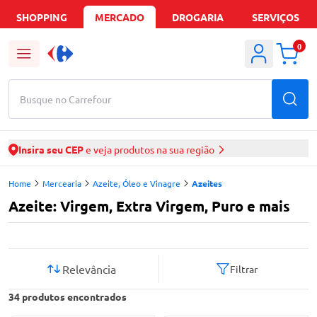
SHOPPING
MERCADO
DROGARIA
SERVIÇOS
0
Busque no Carrefour
Insira seu CEP
e veja produtos na sua região
Home
Mercearia
Azeite, Óleo e Vinagre
Azeites
Azeite: Virgem, Extra Virgem, Puro e mais
Relevância
Filtrar
34
produtos encontrados