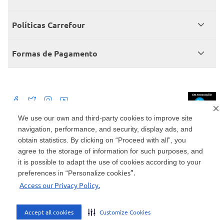
Central de atendimento
Grupo Carrefour Brasil
Políticas Carrefour
Cartão Carrefour
Trabalhe conosco
Políticas de entregas
Consumidor.gov
Formas de Pagamento
Produtos Carrefour
Políticas de trocas e devoluções
Políticas de cancelamento e ressarcimentos
Débito Bancário
Políticas de retire na loja alimentar
We use our own and third-party cookies to improve site
navigation, performance, and security, display ads, and
Mercado: Carrefour Comércio e Indústrias Ltda Via de Acesso Norte, Km 38,
nº 420, Empresarial Gato Preto, Cajamar - SP | CEP 07789-100 | CNPJ:
obtain statistics. By clicking on “Proceed with all”, you
45.543.915/0846-95
Drogaria: Carrefour Comercio e Industria Ltda: Avenida das Nações Unidas,
agree to the storage of information for such purposes, and
15187, Loja 104/105/106 Bloco A Setor 1 - Vila Gertrudes, São Paulo, SP |
it is possible to adapt the use of cookies according to your
CEP 04794-000 | CNPJ: 45.543.915/0736-50
cookies”.
preferences in “Personalize
Envio de documentos administrativos e jurídicos: Avenida Tucunaré, 125 -
Access our Privacy Policy.
Tamboré, Barueri - SP | CEP 06460-020
atendimento@carrefour.com.br
Accept all cookies
Customize Cookies