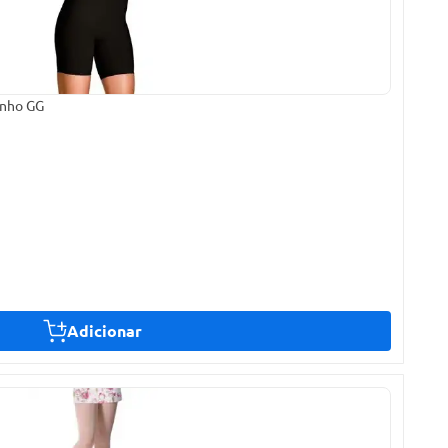
anho GG
Adicionar