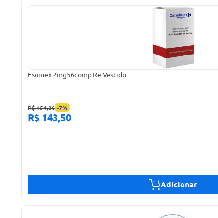
Esomex 2mg56comp Re Vestido
R$ 154,30
-
7
%
R$ 143,50
Adicionar