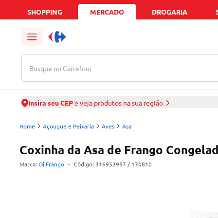
SHOPPING
MERCADO
DROGARIA
Busque no Carrefour
Insira seu CEP
e veja produtos na sua região
Home
Açougue e Peixaria
Aves
Asa
Coxinha da Asa de Frango Congelad
Marca:
Oi Frango
-
Código:
316953957
/ 170810