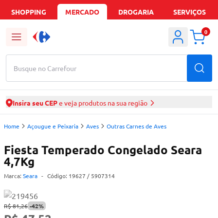
SHOPPING
MERCADO
DROGARIA
SERVIÇOS
0
Busque no Carrefour
Insira seu CEP
e veja produtos na sua região
Home
Açougue e Peixaria
Aves
Outras Carnes de Aves
Fiesta Temperado Congelado Seara
4,7Kg
Marca:
Seara
-
Código:
19627
/ 5907314
R$ 81,26
-
42
%